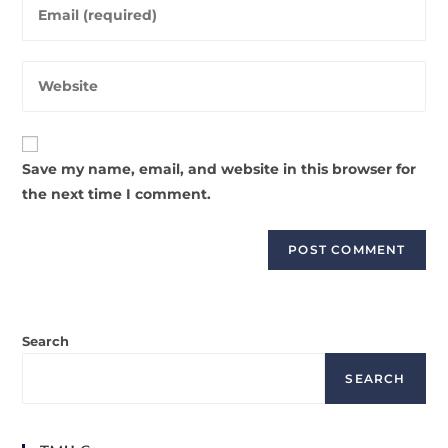
Enter
or
your
username
email
to
Enter
address
comment
your
to
website
comment
URL
Save my name, email, and website in this browser for
(optional)
the next time I comment.
Search
SEARCH