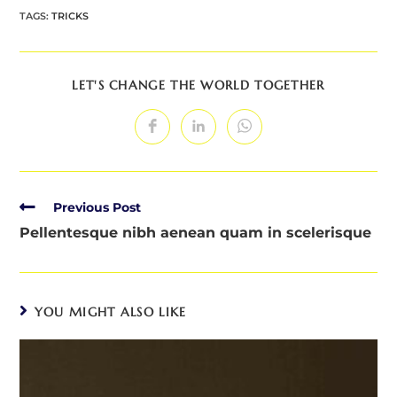
TAGS:
TRICKS
SHARE
LET'S CHANGE THE WORLD TOGETHER
THIS
CONTENT
Opens
Opens
Opens
in
in
in
a
a
a
new
new
new
window
window
window
Read
Previous Post
more
Pellentesque nibh aenean quam in scelerisque
articles
YOU MIGHT ALSO LIKE